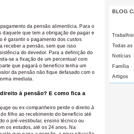
BLOG C
 pagamento da pensão alimentícia. Para o
as daquele que tem a obrigação de pagar e
Trabalhis
o é garantir o pagamento dos custos
Todas as
 a receber a pensão, sem que isso
sistência do devedor. Para a definição do
Notícias
enda-se a fixação de um percentual com
parte que pagará o benefício tenha um
Família
 valor da pensão não fique defasado com o
Artigos
forma imediata.
direito à pensão? E como fica a
juge ou ex-companheiro perde o direito à
 do filho ao recebimento do benefício até
do o pré-vestibular, ensino técnico ou
com os estudos, até os 24 anos. Na
quele que paga a pensão, a nova situação