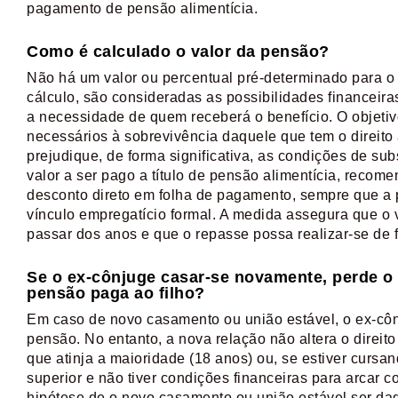
pagamento de pensão alimentícia.
Como é calculado o valor da pensão?
Não há um valor ou percentual pré-determinado para o
cálculo, são consideradas as possibilidades financeir
a necessidade de quem receberá o benefício. O objetiv
necessários à sobrevivência daquele que tem o direito
prejudique, de forma significativa, as condições de sub
valor a ser pago a título de pensão alimentícia, recom
desconto direto em folha de pagamento, sempre que a 
vínculo empregatício formal. A medida assegura que o
passar dos anos e que o repasse possa realizar-se de 
Se o ex-cônjuge casar-se novamente, perde o 
pensão paga ao filho?
Em caso de novo casamento ou união estável, o ex-côn
pensão. No entanto, a nova relação não altera o direito
que atinja a maioridade (18 anos) ou, se estiver cursan
superior e não tiver condições financeiras para arcar 
hipótese de o novo casamento ou união estável ser da