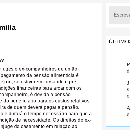
Search
mília
ÚLTIMO
a?
P
ônjuges e ex-companheiros de união
d
 o pagamento da pensão alimentícia é
de) ou, se estiverem cursando o pré-
J
ndições financeiras para arcar com os
s
-companheiro, é devida a pensão
o
do beneficiário para os custos relativos
eira de quem deverá pagar a pensão.
A
io e durará o tempo necessário para que a
e
ndição de necessidade. Os direitos do ex-
ônjuge do casamento em relação ao